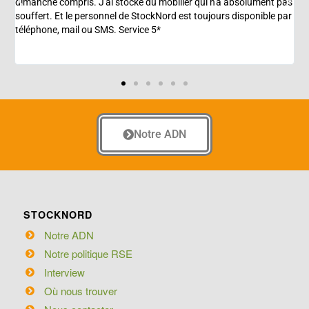
dimanche compris. J'ai stocké du mobilier qui n'a absolument pas
r
souffert. Et le personnel de StockNord est toujours disponible par
p
téléphone, mail ou SMS. Service 5*
Notre ADN
STOCKNORD
Notre ADN
Notre politique RSE
Interview
Où nous trouver